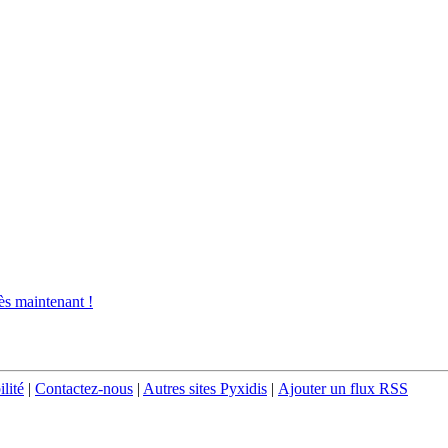
s maintenant !
ilité
|
Contactez-nous
|
Autres sites Pyxidis
|
Ajouter un flux RSS