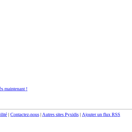
s maintenant !
ilité
|
Contactez-nous
|
Autres sites Pyxidis
|
Ajouter un flux RSS