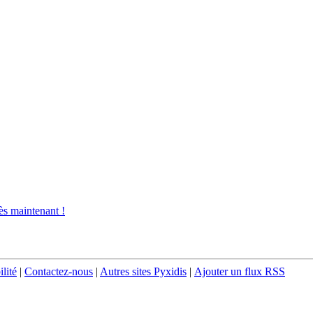
s maintenant !
ilité
|
Contactez-nous
|
Autres sites Pyxidis
|
Ajouter un flux RSS