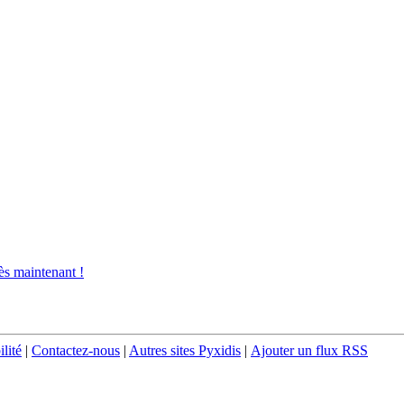
s maintenant !
ilité
|
Contactez-nous
|
Autres sites Pyxidis
|
Ajouter un flux RSS