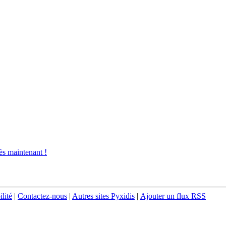
s maintenant !
ilité
|
Contactez-nous
|
Autres sites Pyxidis
|
Ajouter un flux RSS