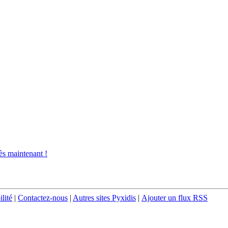
s maintenant !
ilité
|
Contactez-nous
|
Autres sites Pyxidis
|
Ajouter un flux RSS