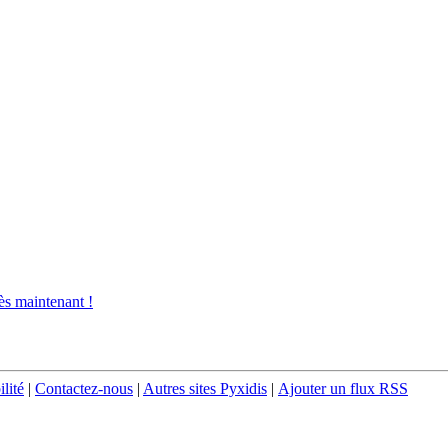
s maintenant !
ilité
|
Contactez-nous
|
Autres sites Pyxidis
|
Ajouter un flux RSS