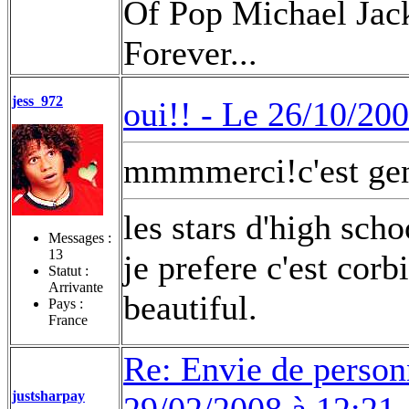
Of Pop Michael Jack
Forever...
jess_972
oui!! -
Le 26/10/200
mmmmerci!c'est gen
les stars d'high sch
Messages :
13
je prefere c'est corb
Statut :
Arrivante
beautiful.
Pays :
France
Re: Envie de person
justsharpay
29/02/2008 à 12:21