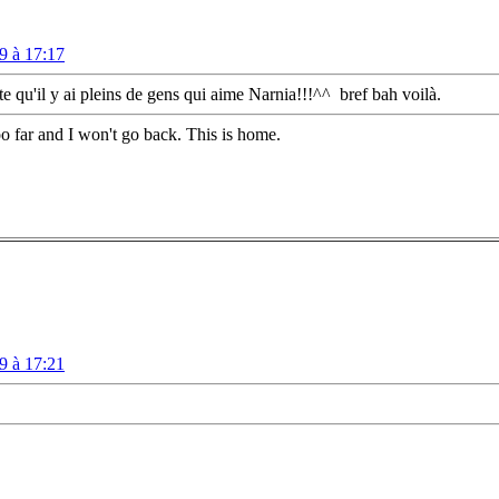
9 à 17:17
nte qu'il y ai pleins de gens qui aime Narnia!!!^^
bref bah voilà.
o far and I won't go back. This is home.
9 à 17:21