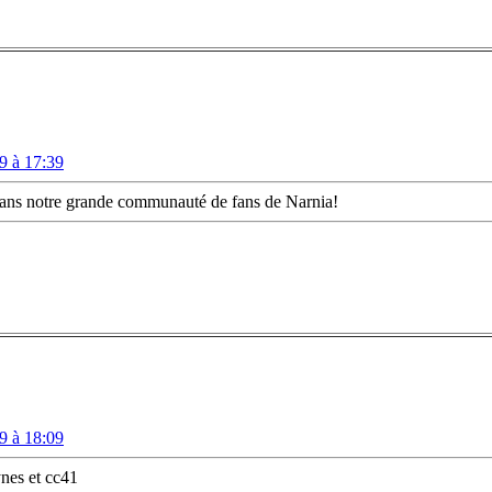
9 à 17:39
dans notre grande communauté de fans de Narnia!
9 à 18:09
ynes et cc41