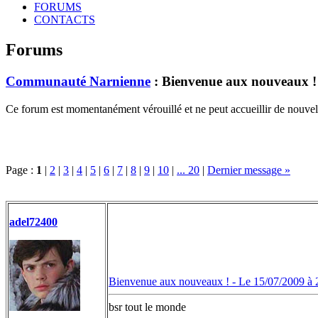
FORUMS
CONTACTS
Forums
Communauté Narnienne
: Bienvenue aux nouveaux !
Ce forum est momentanément vérouillé et ne peut accueillir de nouvell
Page :
1
|
2
|
3
|
4
|
5
|
6
|
7
|
8
|
9
|
10
|
... 20
|
Dernier message »
adel72400
Bienvenue aux nouveaux ! -
Le 15/07/2009 à 
bsr tout le monde