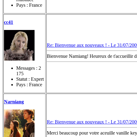
Pays : France
cc41
Re: Bienvenue aux nouveaux ! -
Le 31/07/200
Bienvenue Narniang! Heureux de t'accueillir 
Messages :
2
175
Statut : Expert
Pays : France
Narniang
Re: Bienvenue aux nouveaux ! -
Le 31/07/200
Merci beaucoup pour votre aceuille vanille ke