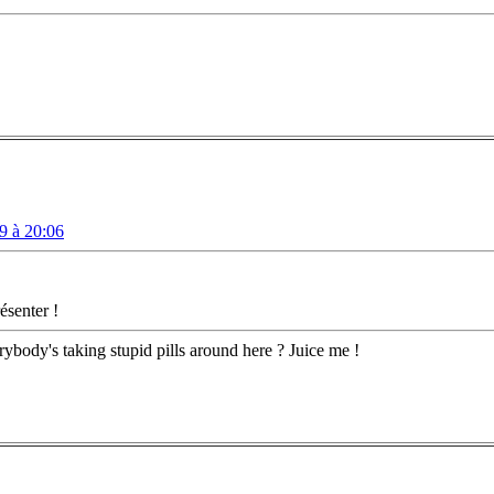
9 à 20:06
ésenter !
rybody's taking stupid pills around here ? Juice me !