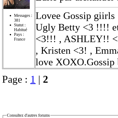
Lovee Gossip giirls 
Messages :
381
Ugly Betty <3 !!!! 
Statut :
Habitué
Pays :
<3!!! , ASHLEY!! <3
France
, Kristen <3! , Emm
love XOXO.Gossip b
Page :
1
|
2
Consultez d'autres forums