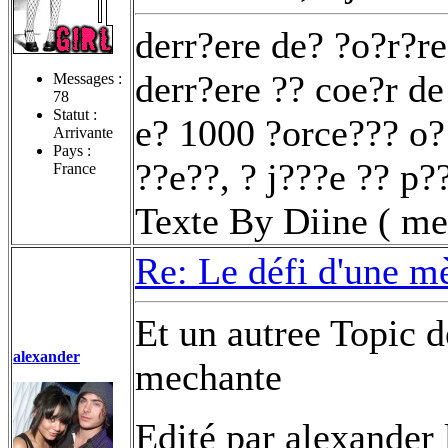
derr?ere de? ?o?r?re
derr?ere ?? coe?r de
Messages :
78
Statut :
e? 1000 ?orce??? o?
Arrivante
Pays :
??e??, ? j???e ?? p??
France
Texte By Diine ( me
Re: Le défi d'une m
Et un autree Topic d
alexander
mechante
Edité par alexander