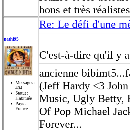
bons et très réalistes
Re: Le défi d'une m
nathi95
C'est-à-dire qu'il y
ancienne bibimt5...
(Jeff Hardy <3 Jo
Messages :
404
Statut :
Music, Ugly Betty, 
Habituée
Pays :
Of Pop Michael Jack
France
Forever...