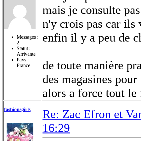
mais je consulte pa
n'y crois pas car ils
enfin il y a peu de c
Messages :
2
Statut :
Arrivante
Pays :
de toute manière pr
France
des magasines pour v
alors a force tout l
fashionsgirls
Re: Zac Efron et V
16:29