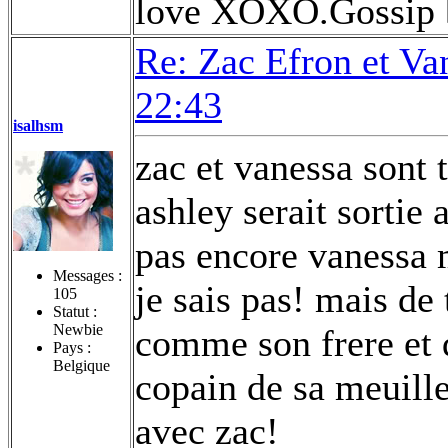
love XOXO.Gossip b
Re: Zac Efron et V
22:43
isalhsm
zac et vanessa sont 
ashley serait sortie
pas encore vanessa 
Messages :
je sais pas! mais de 
105
Statut :
Newbie
comme son frere et q
Pays :
Belgique
copain de sa meuille
avec zac!