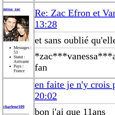
nessa_zac
Re: Zac Efron et V
13:28
et sans oublié qu'ell
Messages :
53
*zac***vanessa***
Statut :
Arrivante
fan
Pays :
France
en faite je n'y croi
20:02
charlene109
bon j'ai que 11ans