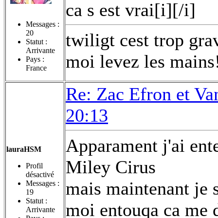
ca s est vrai[i][/i]
Messages :
20
twiligt cest trop gr
Statut :
Arrivante
moi levez les mains!
Pays :
France
Re: Zac Efron et V
20:13
Apparament j'ai ent
lauraHSM
Miley Cirus
Profil
désactivé
mais maintenant je sa
Messages :
19
Statut :
moi entouqa ca me d
Arrivante