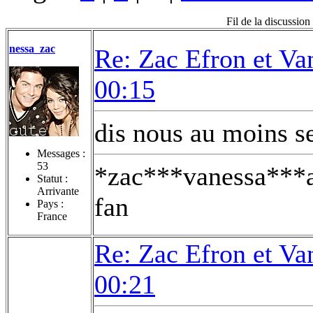
Fil de la discussio
nessa_zac
Re: Zac Efron et V
00:15
dis nous au moins se
Messages :
53
*zac***vanessa***
Statut :
Arrivante
fan
Pays :
France
Re: Zac Efron et V
00:21