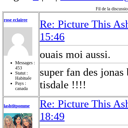
Fil de la discussi
rose eclairee
Re: Picture This As
15:46
ouais moi aussi.
Messages :
453
super fan des jonas 
Statut :
Habituée
tisdale !!!!
Pays :
canada
Re: Picture This As
lashtitpomme
18:49