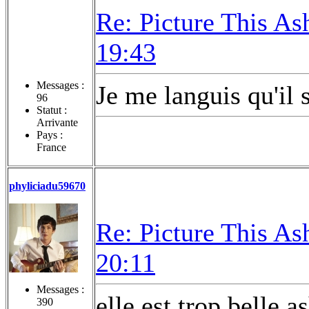
Re: Picture This As
19:43
Messages :
Je me languis qu'il s
96
Statut :
Arrivante
Pays :
France
phyliciadu59670
Re: Picture This As
20:11
Messages :
elle est trop belle 
390