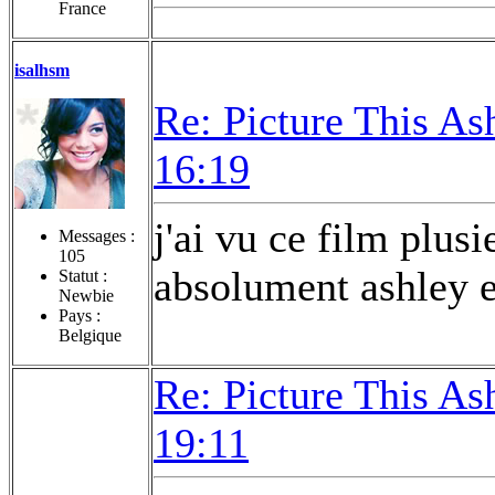
France
isalhsm
Re: Picture This As
16:19
j'ai vu ce film plusi
Messages :
105
absolument ashley e
Statut :
Newbie
Pays :
Belgique
Re: Picture This As
19:11