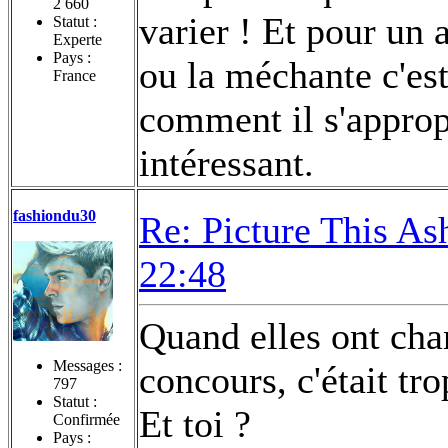
2 660
varier ! Et pour un 
Statut :
Experte
Pays :
ou la méchante c'es
France
comment il s'appropri
intéressant.
fashiondu30
Re: Picture This As
22:48
Quand elles ont cha
Messages :
concours, c'était tr
797
Statut :
Et toi ?
Confirmée
Pays :