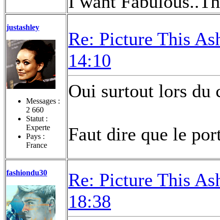
I want Fabulous..Th
justashley
Re: Picture This As
14:10
Oui surtout lors du
Messages :
2 660
Statut :
Experte
Faut dire que le por
Pays :
France
fashiondu30
Re: Picture This As
18:38