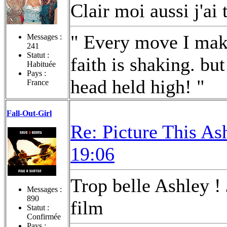
Clair moi aussi j'ai
" Every move I make
Messages :
241
Statut :
faith is shaking. bu
Habituée
Pays :
head held high! "
France
Fall-Out-Girl
Re: Picture This As
19:06
Trop belle Ashley ! 
Messages :
890
film
Statut :
Confirmée
Pays :