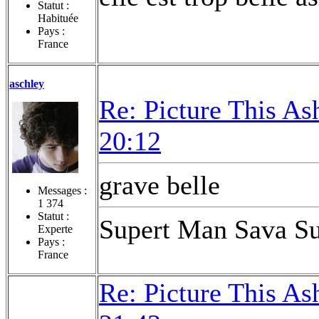
Statut :
Habituée
Pays :
France
aschley
Re: Picture This As
20:12
grave belle
Messages :
1 374
Statut :
Supert Man Sava Su
Experte
Pays :
France
Re: Picture This As