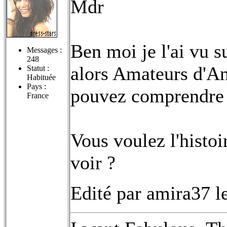
Mdr
Ben moi je l'ai vu s
Messages :
248
alors Amateurs d'An
Statut :
Habituée
Pays :
pouvez comprendre l
France
Vous voulez l'histoi
voir ?
Edité par amira37 l