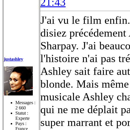
21:43
J'ai vu le film enf
disiez précédement 
Sharpay. J'ai beauc
l'histoire n'ai pas t
justashley
Ashley sait faire au
blonde. Mais même s
musicale Ashley ch
Messages :
qui ne me déplait pa
2 660
Statut :
Experte
super marrant et po
Pays :
France