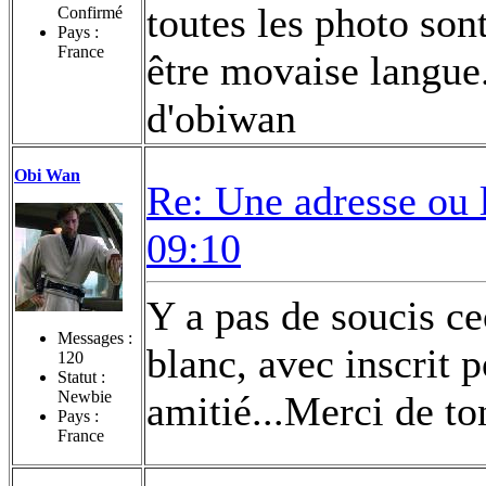
toutes les photo son
Confirmé
Pays :
France
être movaise langue.
d'obiwan
Obi Wan
Re: Une adresse ou 
09:10
Y a pas de soucis ce
Messages :
blanc, avec inscrit 
120
Statut :
Newbie
amitié...Merci de to
Pays :
France