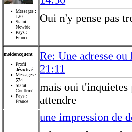
Messages :
Oui n'y pense pas tro
120
Statut :
Newbie
Pays :
France
Re: Une adresse ou 
moidoncquent
Profil
21:11
désactivé
Messages :
574
mais oui t'inquietes 
Statut :
Confirmé
Pays :
attendre
France
une impression de d