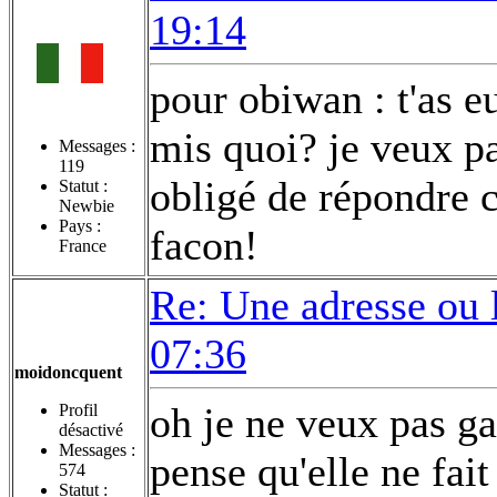
19:14
pour obiwan : t'as eu
mis quoi? je veux pa
Messages :
119
obligé de répondre c
Statut :
Newbie
Pays :
facon!
France
Re: Une adresse ou 
07:36
moidoncquent
oh je ne veux pas g
Profil
désactivé
Messages :
pense qu'elle ne fait
574
Statut :