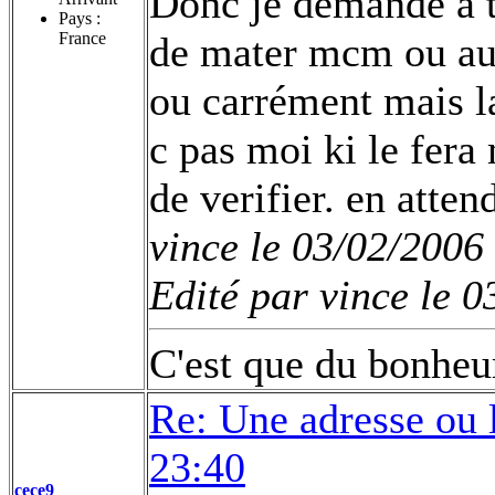
Donc je demande a t
Pays :
France
de mater mcm ou aut
ou carrément mais la
c pas moi ki le fera 
de verifier. en atte
vince le 03/02/2006
Edité par vince le 
C'est que du bonheur
Re: Une adresse ou 
23:40
cece9