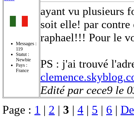
ayant vu plusieurs f
soit elle! par contre
raphael!!! Pour le v
Messages :
119
Statut :
Newbie
PS : j'ai trouvé l'ad
Pays :
France
clemence.skyblog.
Edité par cece9 le 
Page :
1
|
2
|
3
|
4
|
5
|
6
|
De