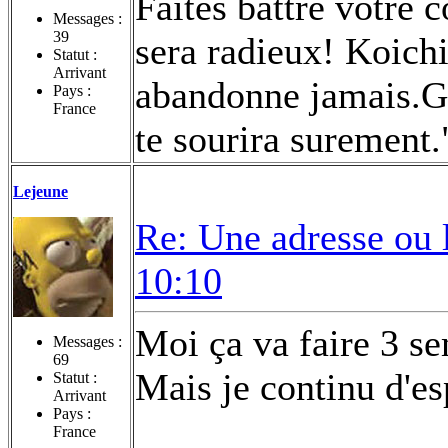
Faites battre votre 
Messages :
39
sera radieux! Koichi
Statut :
Arrivant
abandonne jamais.Ga
Pays :
France
te sourira surement
Lejeune
Re: Une adresse ou 
10:10
Moi ça va faire 3 se
Messages :
69
Mais je continu d'e
Statut :
Arrivant
Pays :
France