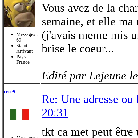
Vous avez de la chan
semaine, et elle ma
(j'avais meme mis u
Messages :
69
brise le coeur...
Statut :
Arrivant
Pays :
France
Edité par Lejeune l
cece9
Re: Une adresse ou 
20:31
tkt ca met peut être
Messages :