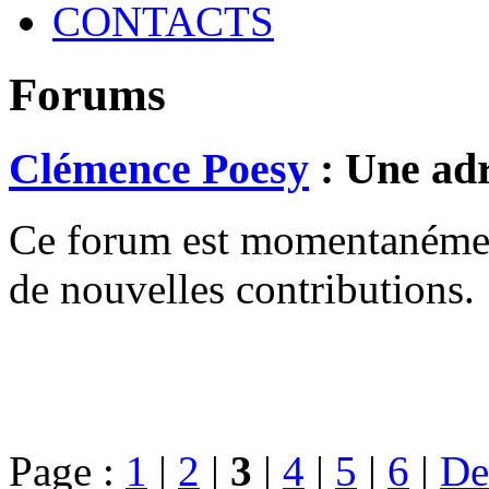
CONTACTS
Forums
Clémence Poesy
: Une adr
Ce forum est momentanément 
de nouvelles contributions.
Page :
1
|
2
|
3
|
4
|
5
|
6
|
De