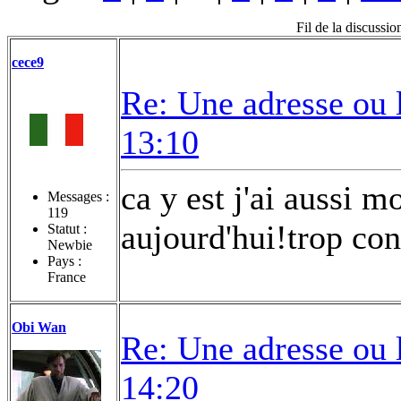
Fil de la discussi
cece9
Re: Une adresse ou 
13:10
ca y est j'ai aussi m
Messages :
119
aujourd'hui!trop con
Statut :
Newbie
Pays :
France
Obi Wan
Re: Une adresse ou 
14:20