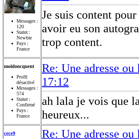
Je suis content pour 
Messages :
avoir eu son autogr
120
Statut :
Newbie
trop content.
Pays :
France
Re: Une adresse ou 
moidoncquent
Profil
17:12
désactivé
Messages :
574
ah lala je vois que l
Statut :
Confirmé
Pays :
heureux...
France
Re: Une adresse ou 
cece9