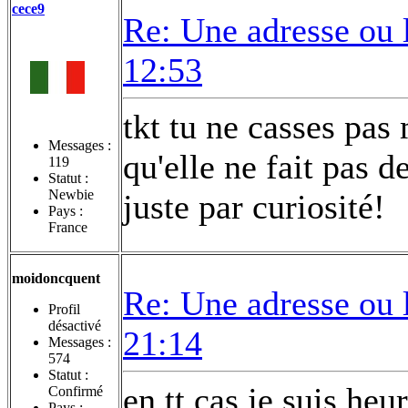
cece9
Re: Une adresse ou 
12:53
tkt tu ne casses pa
Messages :
qu'elle ne fait pas d
119
Statut :
Newbie
juste par curiosité!
Pays :
France
moidoncquent
Re: Une adresse ou 
Profil
désactivé
21:14
Messages :
574
Statut :
en tt cas je suis he
Confirmé
Pays :