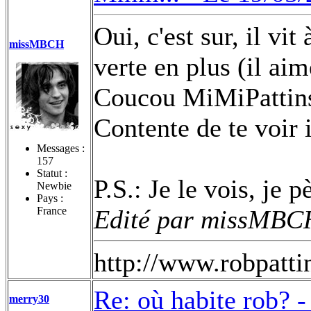
Oui, c'est sur, il vit
missMBCH
verte en plus (il aim
Coucou MiMiPattin
Contente de te voir 
Messages :
157
Statut :
P.S.: Je le vois, je 
Newbie
Pays :
France
Edité par missMBCH
http://www.robpatt
Re: où habite rob? 
merry30