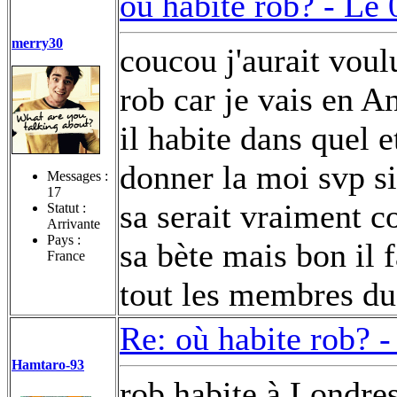
où habite rob? -
Le 
merry30
coucou j'aurait voul
rob car je vais en A
il habite dans quel e
donner la moi svp si
Messages :
17
sa serait vraiment c
Statut :
Arrivante
Pays :
sa bète mais bon il 
France
tout les membres du 
Re: où habite rob? 
Hamtaro-93
rob habite à Londres