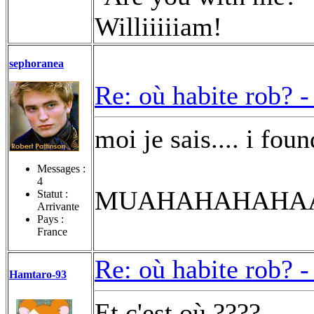
Williiiiiam!
sephoranea
Re: où habite rob? 
moi je sais.... i found
Messages :
4
MUAHAHAHAHAAA
Statut :
Arrivante
Pays :
France
Re: où habite rob? 
Hamtaro-93
Et c'est où ????