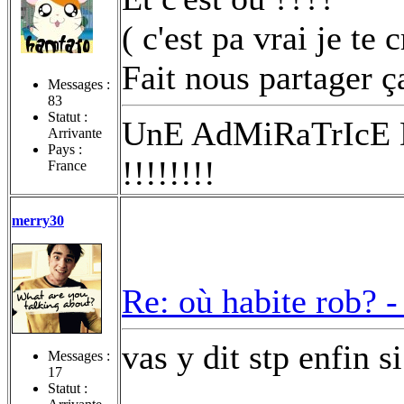
( c'est pa vrai je te 
Fait nous partager ç
Messages :
83
Statut :
UnE AdMiRaTrIcE
Arrivante
Pays :
!!!!!!!!
France
merry30
Re: où habite rob? 
vas y dit stp enfin si
Messages :
17
Statut :