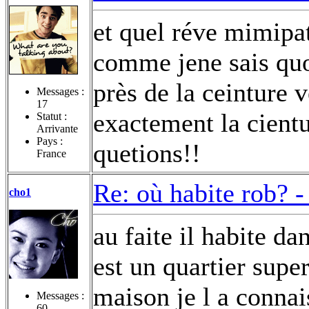
et quel réve mimipat
comme jene sais quo
près de la ceinture v
Messages :
17
exactement la cientu
Statut :
Arrivante
Pays :
quetions!!
France
Re: où habite rob? 
cho1
au faite il habite da
est un quartier supe
maison je l a conna
Messages :
60