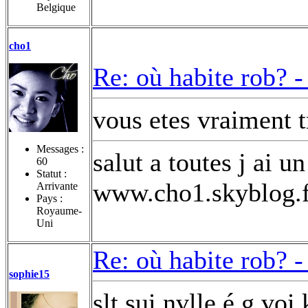
Belgique
cho1
Re: où habite rob? 
vous etes vraiment
Messages :
salut a toutes j ai u
60
Statut :
www.cho1.skyblog.f
Arrivante
Pays :
Royaume-
Uni
Re: où habite rob? 
sophie15
slt sui nvlle é g voi 