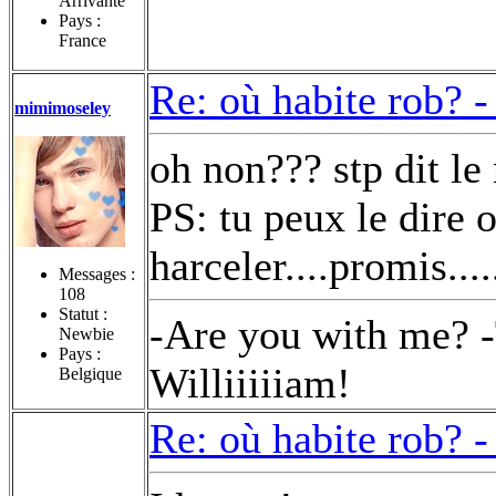
Arrivante
Pays :
France
Re: où habite rob? 
mimimoseley
oh non??? stp dit le n
PS: tu peux le dire o
harceler....promis....
Messages :
108
Statut :
-Are you with me? -
Newbie
Pays :
Williiiiiam!
Belgique
Re: où habite rob? 