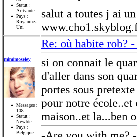
Statut :
salut a toutes j ai u
Arrivante
Pays :
Royaume-
www.cho1.skyblog.f
Uni
Re: où habite rob? 
si on connait le quar
mimimoseley
d'aller dans son qua
portes sous pretexte
pour notre école..et
Messages :
108
maison..et la...ben 
Statut :
Newbie
Pays :
-Are you with me? -
Belgique