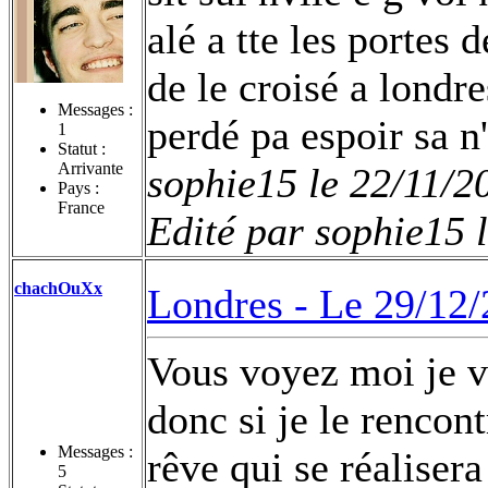
alé a tte les portes 
de le croisé a londre
Messages :
perdé pa espoir sa n
1
Statut :
Arrivante
sophie15 le 22/11/2
Pays :
France
Edité par sophie15 
chachOuXx
Londres -
Le 29/12/
Vous voyez moi je va
donc si je le rencont
Messages :
rêve qui se réaliser
5