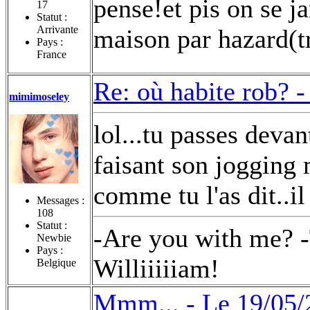
pense!et pis on se j
17
Statut :
Arrivante
maison par hazard(t
Pays :
France
Re: où habite rob? 
mimimoseley
lol...tu passes deva
faisant son jogging 
comme tu l'as dit..i
Messages :
108
Statut :
-Are you with me? -
Newbie
Pays :
Williiiiiam!
Belgique
Mmm... -
Le 19/05/