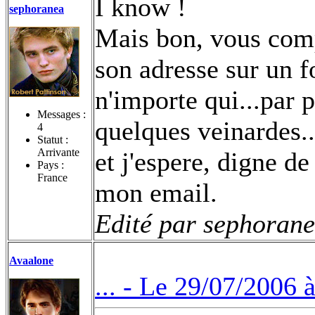
I know !
sephoranea
Mais bon, vous compr
son adresse sur un f
n'importe qui...par p
Messages :
quelques veinardes...
4
Statut :
Arrivante
et j'espere, digne d
Pays :
France
mon email.
Edité par sephorane
Avaalone
... -
Le 29/07/2006 à