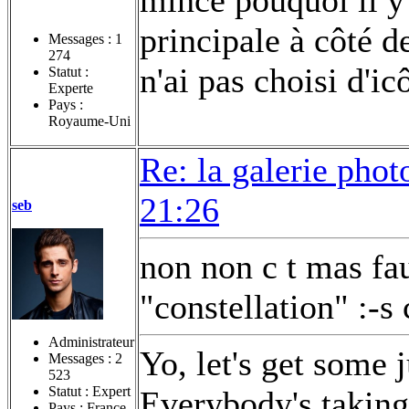
principale à côté d
Messages :
1
274
n'ai pas choisi d'ic
Statut :
Experte
Pays :
Royaume-Uni
Re: la galerie photo e
21:26
seb
non non c t mas fau
"constellation" :-s
Administrateur
Yo, let's get some 
Messages :
2
523
Statut : Expert
Everybody's taking 
Pays : France