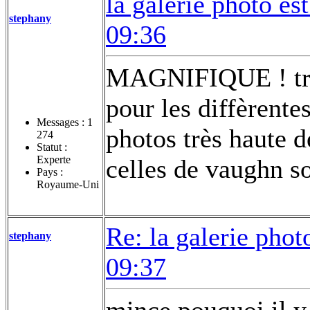
la galerie photo est...
stephany
09:36
MAGNIFIQUE ! très
pour les diffèrente
Messages :
1
photos très haute d
274
Statut :
Experte
celles de vaughn so
Pays :
Royaume-Uni
Re: la galerie photo e
stephany
09:37
mince pouquoi il y 