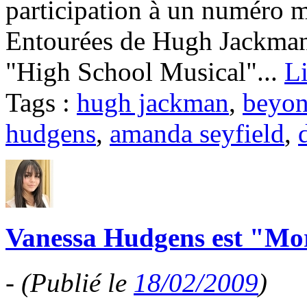
participation à un numéro m
Entourées de Hugh Jackman 
"High School Musical"...
Li
Tags :
hugh jackman
,
beyon
hudgens
,
amanda seyfield
,
Vanessa Hudgens est "Mo
-
(Publié le
18/02/2009
)