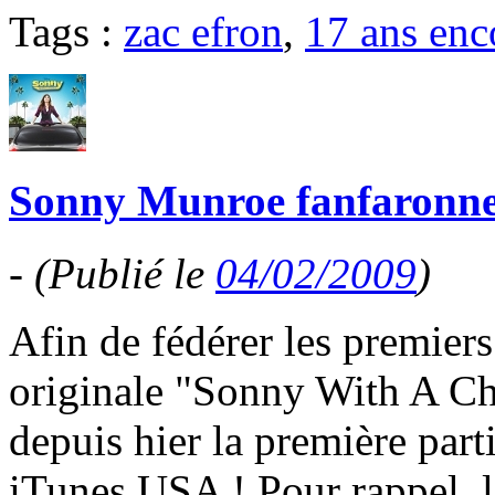
Tags :
zac efron
,
17 ans enc
Sonny Munroe fanfaronne e
-
(Publié le
04/02/2009
)
Afin de fédérer les premiers
originale "Sonny With A C
depuis hier la première part
iTunes USA ! Pour rappel, l