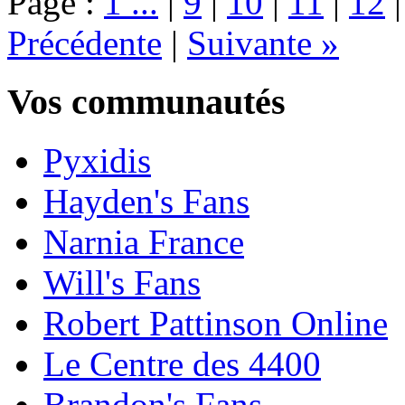
Page :
1 ...
|
9
|
10
|
11
|
12
Précédente
|
Suivante »
Vos communautés
Pyxidis
Hayden's Fans
Narnia France
Will's Fans
Robert Pattinson Online
Le Centre des 4400
Brandon's Fans