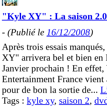
"Kyle XY" : La saison 2.
-
(Publié le
16/12/2008
)
Après trois essais manqués,
XY" arrivera bel et bien e
Janvier prochain ! En effe
Entertainment France vient 
pour de bon la sortie de...
L
Tags :
kyle xy
,
saison 2
,
dv