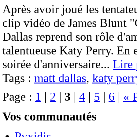
Après avoir joué les tentate
clip vidéo de James Blunt
Dallas reprend son rôle d'am
talentueuse Katy Perry. En ef
soirée d'anniversaire...
Lire 
Tags :
matt dallas
,
katy perr
Page :
1
|
2
|
3
|
4
|
5
|
6
|
« 
Vos communautés
Pyxidis