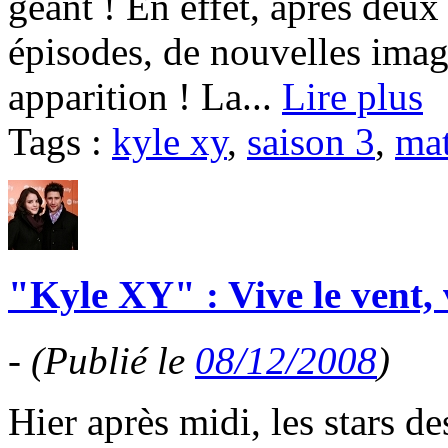
géant ! En effet, après deux
épisodes, de nouvelles image
apparition ! La...
Lire plus
Tags :
kyle xy
,
saison 3
,
mat
"Kyle XY" : Vive le vent, v
-
(Publié le
08/12/2008
)
Hier après midi, les stars d