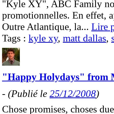
"Kyle XY", ABC Family nou
promotionnelles. En effet, a
Outre Atlantique, la...
Lire 
Tags :
kyle xy
,
matt dallas
,
"Happy Holydays" from M
-
(Publié le
25/12/2008
)
Chose promises, choses dues