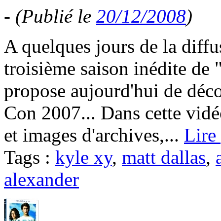
-
(Publié le
20/12/2008
)
A quelques jours de la diff
troisième saison inédite d
propose aujourd'hui de déco
Con 2007... Dans cette vidé
et images d'archives,...
Lire
Tags :
kyle xy
,
matt dallas
,
alexander