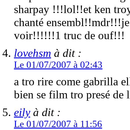
sharpay !!!lol!!et ken tro
chanté ensembl!!mdr!!!je 
voir!!!!!!1 truc de ouf!!!
lovehsm
à dit :
Le 01/07/2007 à 02:43
a tro rire come gabrilla e
bien se film tro presé de l
eily
à dit :
Le 01/07/2007 à 11:56