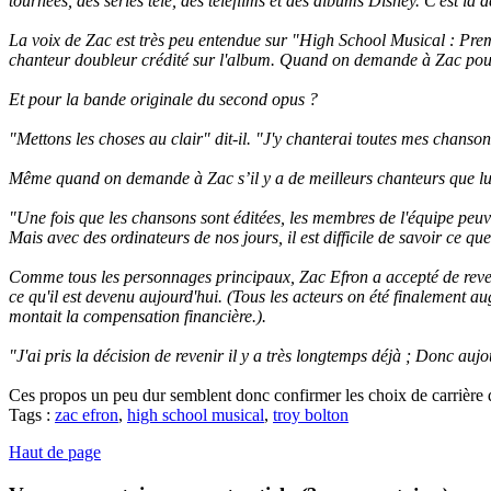
tournées, des séries télé, des téléfilms et des albums Disney. C'est la 
La voix de Zac est très peu entendue sur "High School Musical : Prem
chanteur doubleur crédité sur l'album. Quand on demande à Zac pour qu
Et pour la bande originale du second opus ?
"Mettons les choses au clair" dit-il. "J'y chanterai toutes mes chans
Même quand on demande à Zac s’il y a de meilleurs chanteurs que lui da
"Une fois que les chansons sont éditées, les membres de l'équipe peuve
Mais avec des ordinateurs de nos jours, il est difficile de savoir ce que
Comme tous les personnages principaux, Zac Efron a accepté de reveni
ce qu'il est devenu aujourd'hui. (Tous les acteurs on été finalement 
montait la compensation financière.).
"J'ai pris la décision de revenir il y a très longtemps déjà ; Donc aujo
Ces propos un peu dur semblent donc confirmer les choix de carrière 
Tags :
zac efron
,
high school musical
,
troy bolton
Haut de page