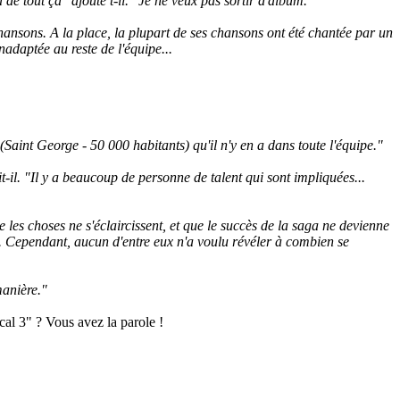
 de tout ça" ajoute t-il. "Je ne veux pas sortir d'album."
ansons. A la place, la plupart de ses chansons ont été chantée par un
adaptée au reste de l'équipe...
Saint George - 50 000 habitants) qu'il n'y en a dans toute l'équipe."
-il. "Il y a beaucoup de personne de talent qui sont impliquées...
es choses ne s'éclaircissent, et que le succès de la saga ne devienne
D. Cependant, aucun d'entre eux n'a voulu révéler à combien se
manière."
al 3" ? Vous avez la parole !