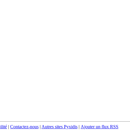
ilité
|
Contactez-nous
|
Autres sites Pyxidis
|
Ajouter un flux RSS