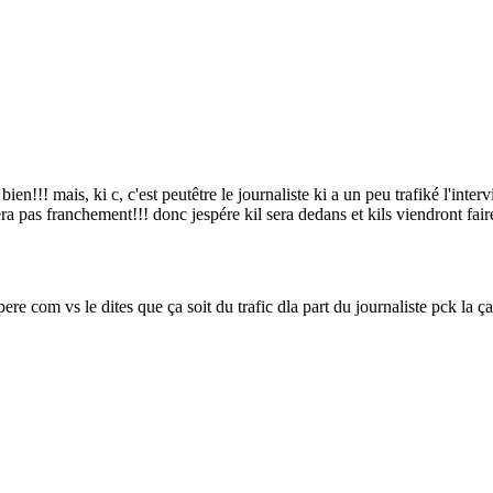
bien!!! mais, ki c, c'est peutêtre le journaliste ki a un peu trafiké l'in
fera pas franchement!!! donc jespére kil sera dedans et kils viendront fa
re com vs le dites que ça soit du trafic dla part du journaliste pck la ça