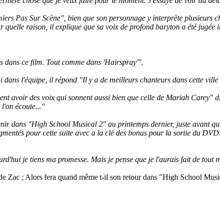
dernière chose que je veux faire pour le moment. J'essaye de voir au delà
iers Pas Sur Scène", bien que son personnage y interprète plusieurs ch
elle raison, il explique que sa voix de profond baryton a été jugée in
ons dans ce film. Tout comme dans 'Hairspray'".
ns l'équipe, il répond "Il y a de meilleurs chanteurs dans cette ville (
nt avoir des voix qui sonnent aussi bien que celle de Mariah Carey" dit
 l'on écoute..."
r dans "High School Musical 2" au printemps dernier, juste avant que l
augmentés pour cette suite avec a la clé des bonus pour la sortie du DV
urd'hui je tiens ma promesse. Mais je pense que je l'aurais fait de tout 
de Zac ; Alors fera quand même t-il son retour dans "High School Music