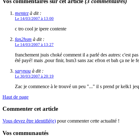
Vos commentaires sur cet article
(3 commentaires)
mentez
à dit :
Le 14/03/2007 à 13:00
c tro cool je ipere contente
fan2hsm
à dit :
Le 14/03/2007 à 13:27
franchement jsuis choké comment il a parlé des autres: c'est pas 
été payé! mais ,pour finir, hsm3 sans zac efron et bah ça ne le 
sarynou
à dit :
Le 30/03/2007 à 20:19
Zac je commence à le trouvé un peu "..." il s prend pr kelk1 jespe
Haut de page
Commenter cet article
Vous devez être identifié(e)
pour commenter cette actualité !
Vos communautés