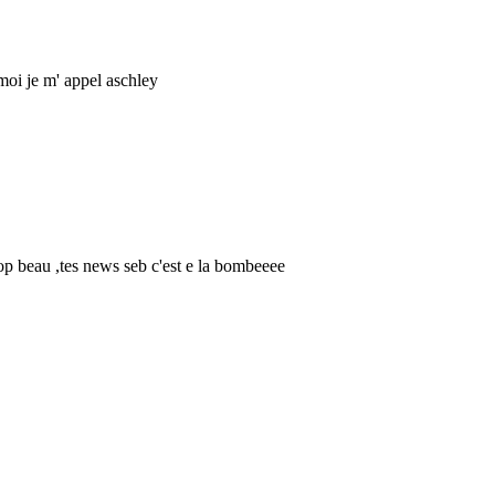
t moi je m' appel aschley
rop beau ,tes news seb c'est e la bombeeee