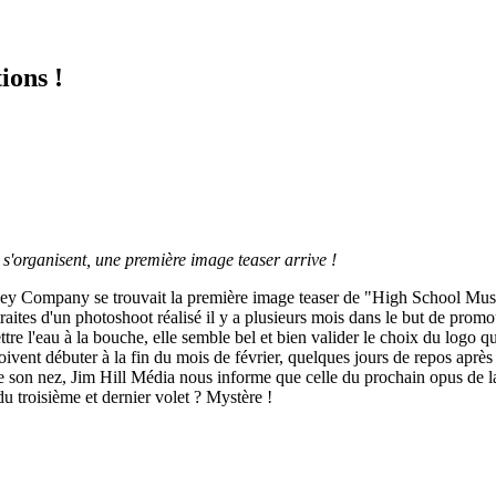
ions !
s'organisent, une première image teaser arrive !
ney Company se trouvait la première image teaser de "High School Music
extraites d'un photoshoot réalisé il y a plusieurs mois dans le but de pr
e l'eau à la bouche, elle semble bel et bien valider le choix du logo qu
doivent débuter à la fin du mois de février, quelques jours de repos après
t de son nez, Jim Hill Média nous informe que celle du prochain opus de 
u troisième et dernier volet ? Mystère !