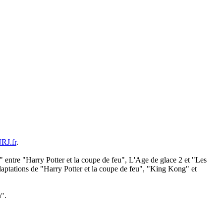
RJ.fr
.
e" entre "Harry Potter et la coupe de feu", L'Age de glace 2 et "Les
adaptations de "Harry Potter et la coupe de feu", "King Kong" et
n".