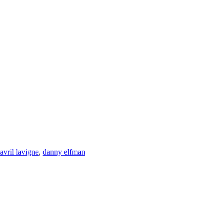
avril lavigne
,
danny elfman