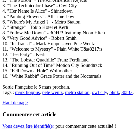
2. "The Poison" - The All-American Rejects
3. "The Technicolor Phase" - Owl City
4. "Her Name Is Alice" - Shinedown
5. "Painting Flowers" - All Time Low
6. "Where's My Angel ?" - Metro Station
7. "Strange" - Tokio Hotel et Kerli
8. "Follow Me Down" - 3OH!3 featuring Neon Hitch
9. "Very Good Advice" - Robert Smith
10. "In Transit" - Mark Hoppus avec Pete Wentz
11. "Welcome to Mystery" - Plain White T&#8217;s
12. "Tea Party" - Kerli
13. "The Lobster Quadrille" Franz Ferdinand
14. "Running Out of Time" Motion City Soundtrack
15. "Fell Down a Hole" Wolfmother
16. "White Rabbit" Grace Potter and the Nocturnals
Sortie Française le 5 mars prochain.
Tags :
mark hoppus
,
pete wentz
,
metro station
,
owl city
,
blink
,
30h!3
,
Haut de page
Commenter cet article
Vous devez être identifié(e)
pour commenter cette actualité !