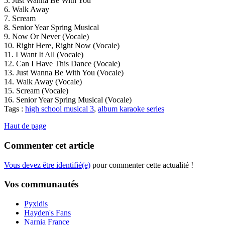
5. Just Wanna Be With You
6. Walk Away
7. Scream
8. Senior Year Spring Musical
9. Now Or Never (Vocale)
10. Right Here, Right Now (Vocale)
11. I Want It All (Vocale)
12. Can I Have This Dance (Vocale)
13. Just Wanna Be With You (Vocale)
14. Walk Away (Vocale)
15. Scream (Vocale)
16. Senior Year Spring Musical (Vocale)
Tags :
high school musical 3
,
album karaoke series
Haut de page
Commenter cet article
Vous devez être identifié(e)
pour commenter cette actualité !
Vos communautés
Pyxidis
Hayden's Fans
Narnia France