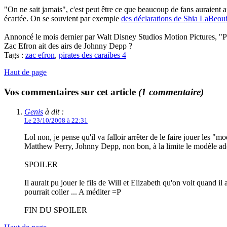
"On ne sait jamais", c'est peut être ce que beaucoup de fans auraient a
écartée. On se souvient par exemple
des déclarations de Shia LaBeou
Annoncé le mois dernier par Walt Disney Studios Motion Pictures, "Pi
Zac Efron ait des airs de Johnny Depp ?
Tags :
zac efron
,
pirates des caraibes 4
Haut de page
Vos commentaires sur cet article
(1 commentaire)
Genis
à dit :
Le 23/10/2008 à 22:31
Lol non, je pense qu'il va falloir arrêter de le faire jouer les "m
Matthew Perry, Johnny Depp, non bon, à la limite le modèle ado d
SPOILER
Il aurait pu jouer le fils de Will et Elizabeth qu'on voit quand i
pourrait coller ... A méditer =P
FIN DU SPOILER