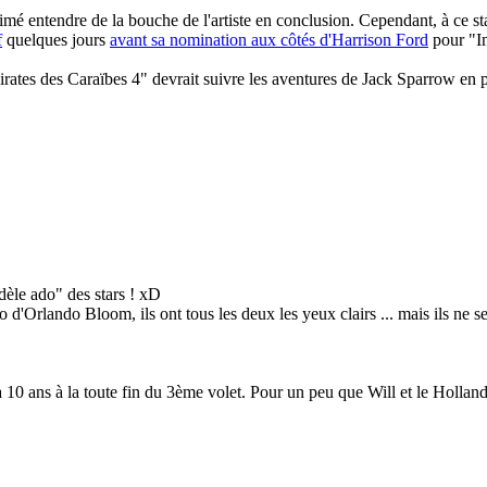
imé entendre de la bouche de l'artiste en conclusion. Cependant, à ce st
f
quelques jours
avant sa nomination aux côtés d'Harrison Ford
pour "In
rates des Caraïbes 4" devrait suivre les aventures de Jack Sparrow en 
odèle ado" des stars ! xD
'Orlando Bloom, ils ont tous les deux les yeux clairs ... mais ils ne s
l a 10 ans à la toute fin du 3ème volet. Pour un peu que Will et le Holland