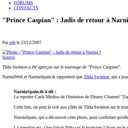
FORUMS
CONTACTS
"Prince Caspian" : Jadis de retour à Narn
Par
seb
le 23/12/2007
Source
Tilda Swinton a été aperçue sur le tournage de "Prince Caspian".
NarniaWeb et NarniaSpain.tk rapportent que
Tilda Swinton
, qui a jo
NarniaSpain.tk à dit :
La reporter Carla Medina de l'émission de Disney Channel "Zapp
Cette fois, on peut la voir aux côtés de Tilda Swinton sur le to
NarniaSpain, qui a découvert cette photo, peut confirmer qu'elle
La question est : Que faisait Tilda sur le tournage ? Nous ne le