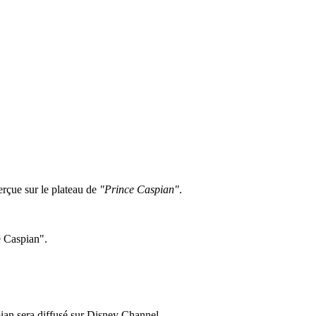
erçue sur le plateau de
"Prince Caspian"
.
e Caspian".
pian sera diffusé sur Disney Channel.