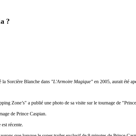
ia ?
ué la Sorcière Blanche dans
"L'Armoire Magique"
en 2005, aurait été ap
ing Zone’s" a publié une photo de sa visite sur le tournage de "Princ
urnage de Prince Caspian.
 est récente.
 saurons que lorsque le super trailer exclusif de 9 minutes de Prince Cas