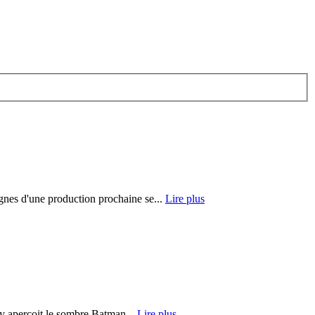
gnes d'une production prochaine se...
Lire plus
 y aperçoit le sombre Batman...
Lire plus