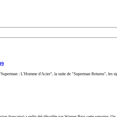
09
 "Superman : L'Homme d'Acier", la suite de "Superman Returns", les si
sion française) a enfin été dévoilée par Warner Bros cette semaine. On