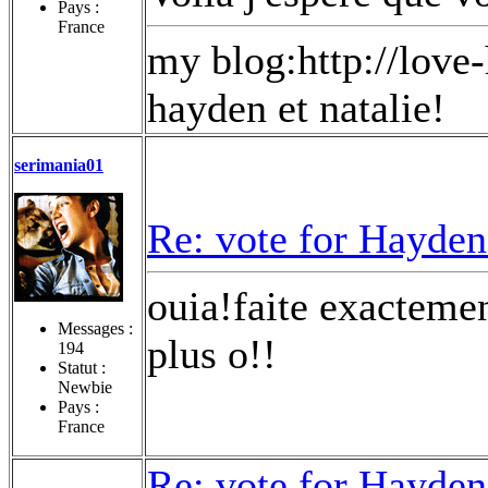
Pays :
France
my blog:http://love
hayden et natalie!
serimania01
Re: vote for Hayden
ouia!faite exacteme
Messages :
plus o!!
194
Statut :
Newbie
Pays :
France
Re: vote for Hayden