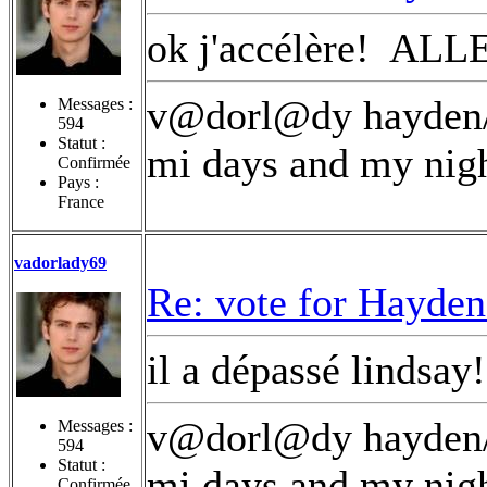
ok j'accélère!
ALLE
v@dorl@dy hayden/n
Messages :
594
Statut :
mi days and my nigh
Confirmée
Pays :
France
vadorlady69
Re: vote for Hayden
il a dépassé lindsay!
v@dorl@dy hayden/n
Messages :
594
Statut :
mi days and my nigh
Confirmée