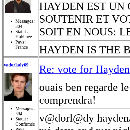
HAYDEN EST UN 
SOUTENIR ET VO
Messages :
304
SOIT EN NOUS: L
Statut :
Habituée
Pays :
HAYDEN IS THE 
France
vadorlady69
Re: vote for Hayden
ouais ben regarde le
comprendra!
Messages :
594
v@dorl@dy hayden/n
Statut :
Confirmée
Pays :