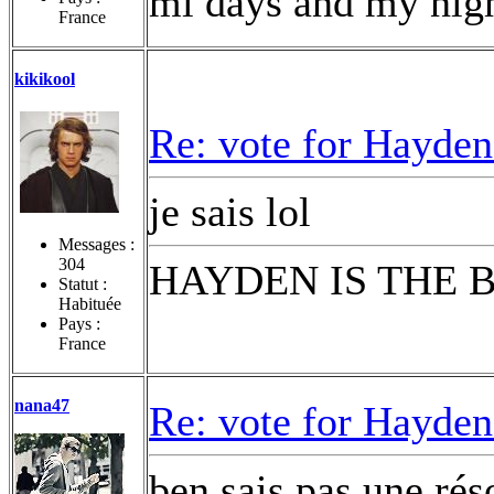
mi days and my nigh
France
kikikool
Re: vote for Hayden
je sais lol
Messages :
304
HAYDEN IS THE 
Statut :
Habituée
Pays :
France
nana47
Re: vote for Hayden
ben sais pas une rés