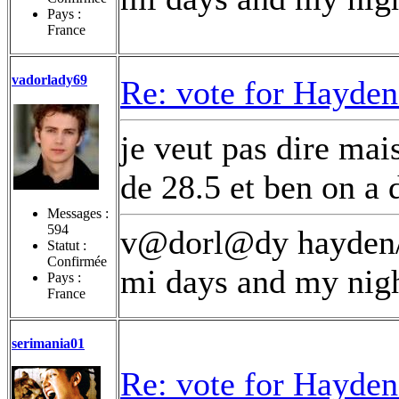
Pays :
France
vadorlady69
Re: vote for Hayden
je veut pas dire mais
de 28.5 et ben on
Messages :
594
v@dorl@dy hayden/n
Statut :
Confirmée
mi days and my nigh
Pays :
France
serimania01
Re: vote for Hayden