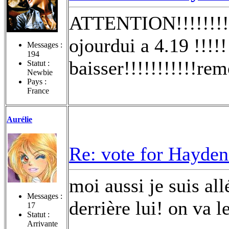
ATTENTION!!!!!!!!!!
ojourdui a 4.19 !!!!!
Messages :
194
baisser!!!!!!!!!!!rem
Statut :
Newbie
Pays :
France
Aurélie
Re: vote for Hayden
moi aussi je suis all
Messages :
derrière lui! on va l
17
Statut :
Arrivante