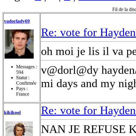
Fil de la di
vadorlady69
Re: vote for Hayden
oh moi je lis il va p
v@dorl@dy hayden/n
Messages :
594
Statut :
mi days and my nigh
Confirmée
Pays :
France
Re: vote for Hayden
kikikool
NAN JE REFUSE K