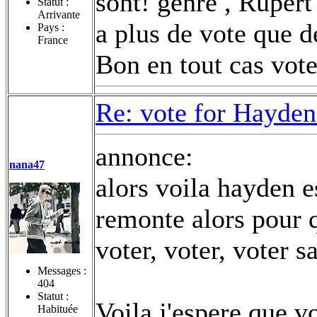
sont! genre , Rupert 
Statut :
Arrivante
a plus de vote que d
Pays :
France
Bon en tout cas votez
Re: vote for Hayden
annonce:
nana47
alors voila hayden es
remonte alors pour q
voter, voter, voter s
Messages :
404
Statut :
Voila j'espere que v
Habituée