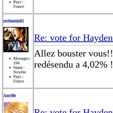
Pays :
France
serimania01
Re: vote for Hayden
Allez bouster vous!!!
Messages :
redésendu a 4,02% !!!
194
Statut :
Newbie
Pays :
France
Aurélie
Re: vote for Hayden