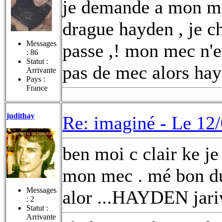
je demande a mon mec
drague hayden , je c
Messages
passe ,! mon mec n'es
:
86
Statut :
pas de mec alors hayd
Arrivante
Pays :
France
judithay
Re: imaginé -
Le 12/
ben moi c clair ke j
mon mec . mé bon dun
Messages
alor ...HAYDEN jari
:
2
Statut :
Arrivante