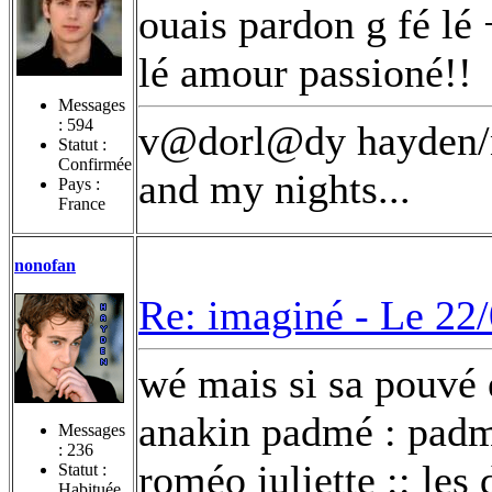
ouais pardon g fé lé
lé amour passioné!!
Messages
:
594
v@dorl@dy hayden/na
Statut :
Confirmée
and my nights...
Pays :
France
nonofan
Re: imaginé -
Le 22/
wé mais si sa pouvé
anakin padmé : padm
Messages
:
236
roméo juliette :: les
Statut :
Habituée