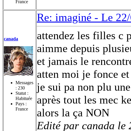
France
Re: imaginé -
Le 22/
attendez les filles c 
canada
aimme depuis plusie
et jamais le rencontr
atten moi je fonce et 
Messages
je sui pa non plu un
:
230
Statut :
après tout les mec k
Habituée
Pays :
France
alors la ça NON
Edité par canada le