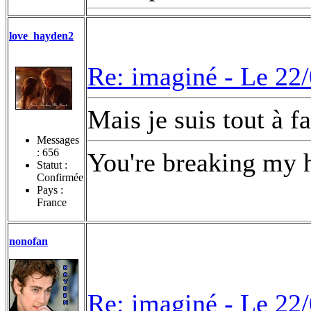
love_hayden2
Re: imaginé -
Le 22/
Mais je suis tout à f
Messages
:
656
You're breaking my h
Statut :
Confirmée
Pays :
France
nonofan
Re: imaginé -
Le 22/