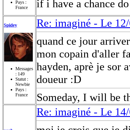
if i have a chance d
Pays :
France
Re: imaginé -
Le 12/
Spidey
quand ce jour arrivera
mon copain d'aller fa
hayden, aprè je sor 
Messages
:
149
doueur :D
Statut :
Newbie
Pays :
Someday, I will be th
France
Re: imaginé -
Le 14/
moi je crois que je d