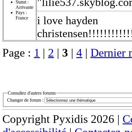
"lilie537.skyblog.com
Statut :
Arrivante
Pays :
i love hayden
France
christensen!!!!!!!!!!!!!
Page :
1
|
2
|
3
|
4
|
Dernier 
Consultez d'autres forums
Changer de forum :
Copyright Pyxidis 2026 |
Co