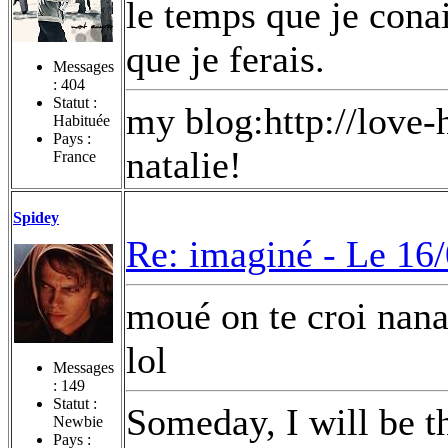
le temps que je cona
que je ferais.
Messages
:
404
Statut :
my blog:http://love
Habituée
Pays :
natalie!
France
Spidey
Re: imaginé -
Le 16/
moué on te croi nana4
lol
Messages
:
149
Statut :
Someday, I will be th
Newbie
Pays :