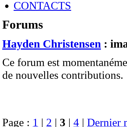
CONTACTS
Forums
Hayden Christensen
: im
Ce forum est momentanément 
de nouvelles contributions.
Page :
1
|
2
|
3
|
4
|
Dernier 