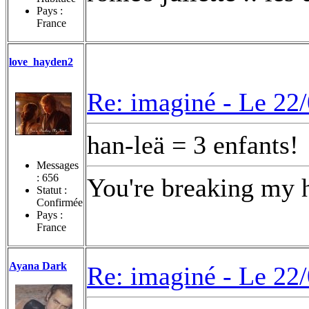
Pays :
France
love_hayden2
Re: imaginé -
Le 22/
han-leä = 3 enfants!
Messages
:
656
You're breaking my h
Statut :
Confirmée
Pays :
France
Ayana Dark
Re: imaginé -
Le 22/