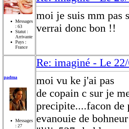
moi je suis mm pas s
Messages
verrai donc bon !!
:
63
Statut :
Arrivante
Pays :
France
Re: imaginé -
Le 22/
moi vu ke j'ai pas
padma
de copain c sur je m
precipite....facon de
evanouie de bohneur 
Messages
:
27