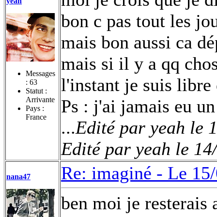
yeah
bon c pas tout les jo
mais bon aussi ca dé
mais si il y a qq cho
Messages
l'instant je suis libr
:
63
Statut :
Arrivante
Ps : j'ai jamais eu u
Pays :
France
...
Edité par yeah le 
Edité par yeah le 14
Re: imaginé -
Le 15/
nana47
ben moi je resterais