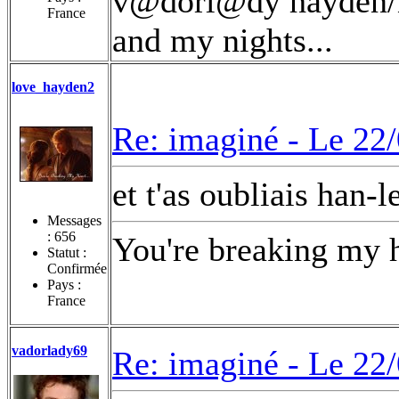
v@dorl@dy hayden/na
France
and my nights...
love_hayden2
Re: imaginé -
Le 22/
et t'as oubliais han-le
Messages
:
656
You're breaking my h
Statut :
Confirmée
Pays :
France
vadorlady69
Re: imaginé -
Le 22/