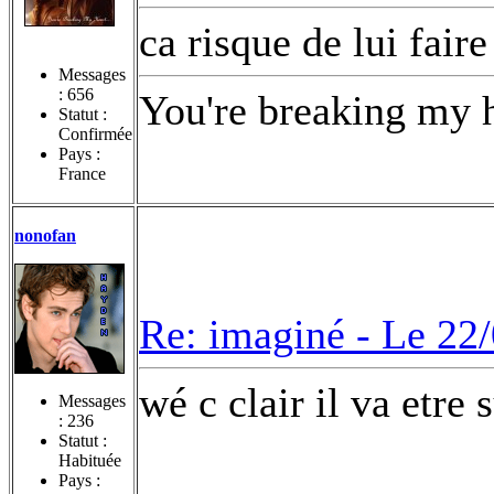
ca risque de lui faire
Messages
:
656
You're breaking my h
Statut :
Confirmée
Pays :
France
nonofan
Re: imaginé -
Le 22/
wé c clair il va etre 
Messages
:
236
Statut :
Habituée
Pays :