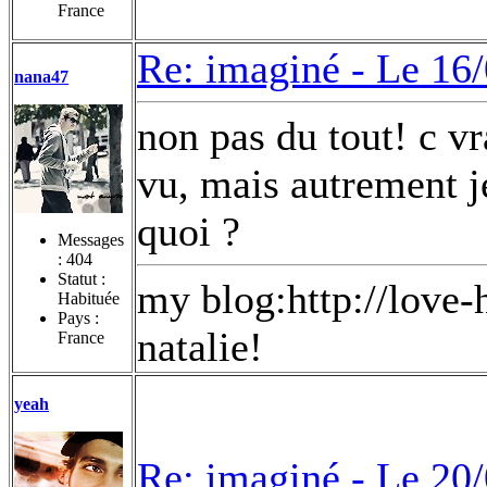
France
Re: imaginé -
Le 16/
nana47
non pas du tout! c vra
vu, mais autrement je
quoi ?
Messages
:
404
Statut :
my blog:http://love
Habituée
Pays :
natalie!
France
yeah
Re: imaginé -
Le 20/