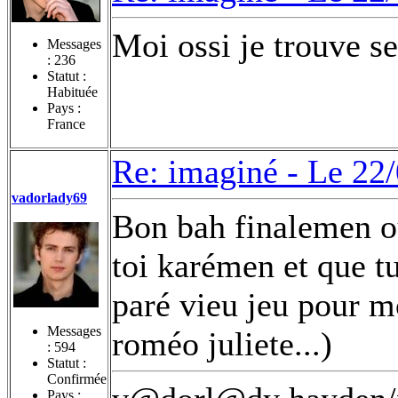
Moi ossi je trouve se
Messages
:
236
Statut :
Habituée
Pays :
France
Re: imaginé -
Le 22/
vadorlady69
Bon bah finalemen ou
toi karémen et que t
paré vieu jeu pour m
Messages
roméo juliete...)
:
594
Statut :
Confirmée
Pays :