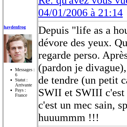
04/01/2006 à 21:14
Depuis "life as a hou
haydenfrog
dévore des yeux. Qua
regarde perso. Après
(pardon je divague),
Messages :
6
de tendre (un petit 
Statut :
Arrivante
SWII et SWIII c'est 
Pays :
France
c'est un mec sain, sp
huuummm !!!