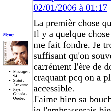
02/01/2006 à 01:17
La premièr chose que
Il y a quelque chose
Mymy
me fait fondre.
Je tr
suffisant qu'on souv
carrément l'ère de d
Messages :
craquant pcq on a pl
94
Statut :
Arrivante
accessible.
Pays :
Canada -
J'aime bien sa bouche
Québec
je l'embrasserais bi