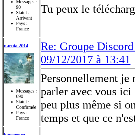
Messages :
Tu peux le télécharge
90
Statut :
Arrivant
Pays :
France
Re: Groupe Discord 
narnia 2014
09/12/2017 à 13:41
Personnellement je n
parler avec vous ici 
Messages :
690
peu plus même si on
Statut :
Confirmée
Pays :
temps et que ce n'es
France
hansgeorg