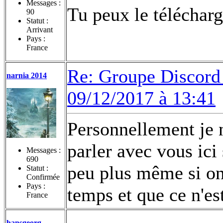
Messages :
Tu peux le télécharge
90
Statut :
Arrivant
Pays :
France
Re: Groupe Discord 
narnia 2014
09/12/2017 à 13:41
Personnellement je n
parler avec vous ici 
Messages :
690
peu plus même si on
Statut :
Confirmée
Pays :
temps et que ce n'es
France
hansgeorg