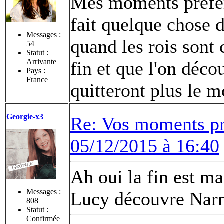
Mes moments préféré
fait quelque chose 
Messages :
quand les rois sont 
54
Statut :
Arrivante
fin et que l'on déco
Pays :
France
quitteront plus le 
Georgie-x3
Re: Vos moments pr
05/12/2015 à 16:40
Ah oui la fin est ma
Messages :
Lucy découvre Nar
808
Statut :
Confirmée