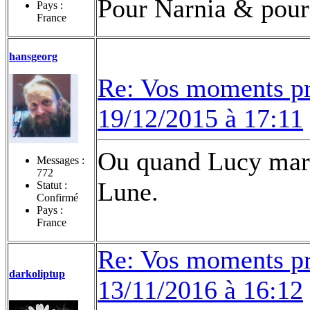
Pour Narnia & pour 
Pays :
France
hansgeorg
Re: Vos moments pr
19/12/2015 à 17:11
Ou quand Lucy march
Messages :
772
Lune.
Statut :
Confirmé
Pays :
France
Re: Vos moments pr
darkoliptup
13/11/2016 à 16:12