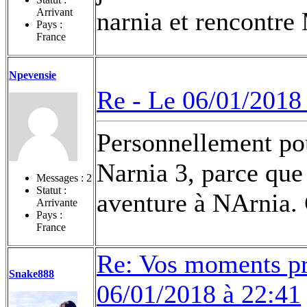
Arrivant
narnia et rencontr
Pays :
France
Npevensie
Re -
Le 06/01/2018 
Personnellement pou
Narnia 3, parce que
Messages :
2
Statut :
aventure à NArnia. 
Arrivante
Pays :
France
Re: Vos moments pr
Snake888
06/01/2018 à 22:41