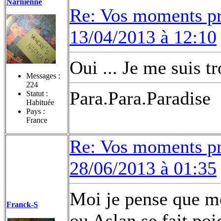
Narnienne
Re: Vos moments pr
13/04/2013 à 12:10
Oui ... Je me suis 
Messages :
224
Para.Para.Paradise
Statut :
Habituée
Pays :
France
Re: Vos moments pr
28/06/2013 à 01:35
Moi je pense que mo
Franck-S
ou Aslan se fait poi