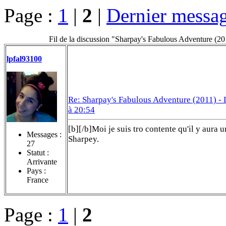
Page :
1
|
2
|
Dernier messa
Fil de la discussion "Sharpay's Fabulous Adventure (20
lpfal93100
Re: Sharpay's Fabulous Adventure (2011) -
à 20:54
[b][/b]Moi je suis tro contente qu'il y aura u
Messages :
Sharpey.
27
Statut :
Arrivante
Pays :
France
Page :
1
|
2