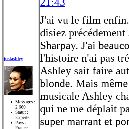
21:43
J'ai vu le film enf
disiez précédement 
Sharpay. J'ai beauc
l'histoire n'ai pas t
justashley
Ashley sait faire au
blonde. Mais même s
musicale Ashley ch
Messages :
qui ne me déplait pa
2 660
Statut :
Experte
super marrant et po
Pays :
France