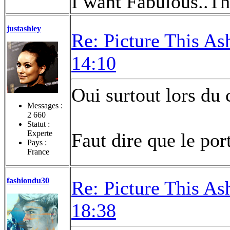
I want Fabulous..Th
justashley
Re: Picture This As
14:10
Oui surtout lors du
Messages :
2 660
Statut :
Experte
Faut dire que le por
Pays :
France
fashiondu30
Re: Picture This As
18:38