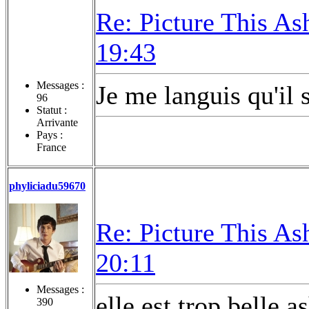
Re: Picture This As
19:43
Messages :
Je me languis qu'il s
96
Statut :
Arrivante
Pays :
France
phyliciadu59670
Re: Picture This As
20:11
Messages :
elle est trop belle 
390