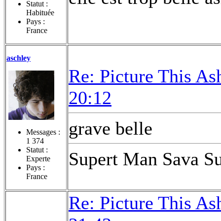
Statut :
Habituée
Pays :
France
aschley
Re: Picture This As
20:12
grave belle
Messages :
1 374
Statut :
Supert Man Sava Su
Experte
Pays :
France
Re: Picture This As