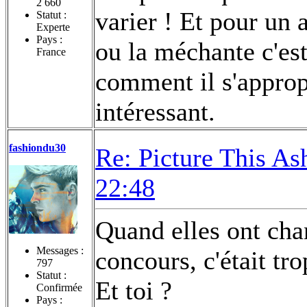
2 660
varier ! Et pour un 
Statut :
Experte
Pays :
ou la méchante c'es
France
comment il s'appropri
intéressant.
fashiondu30
Re: Picture This As
22:48
Quand elles ont cha
Messages :
concours, c'était tr
797
Statut :
Et toi ?
Confirmée
Pays :