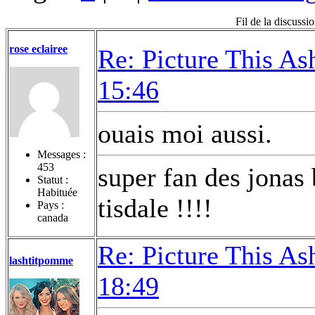
Fil de la discussi
rose eclairee
Re: Picture This As
15:46
ouais moi aussi.
Messages :
453
super fan des jonas 
Statut :
Habituée
tisdale !!!!
Pays :
canada
Re: Picture This As
lashtitpomme
18:49