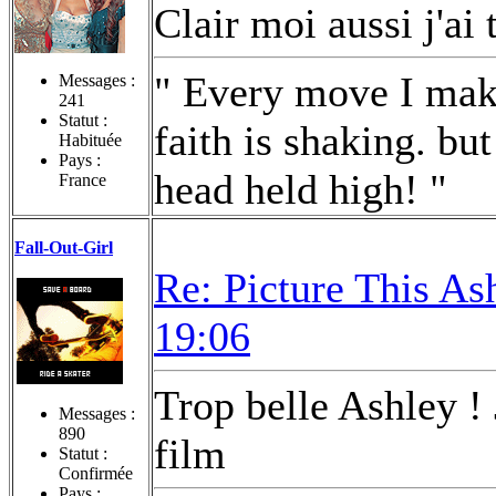
Clair moi aussi j'ai
" Every move I make
Messages :
241
Statut :
faith is shaking. bu
Habituée
Pays :
head held high! "
France
Fall-Out-Girl
Re: Picture This As
19:06
Trop belle Ashley ! 
Messages :
890
film
Statut :
Confirmée
Pays :