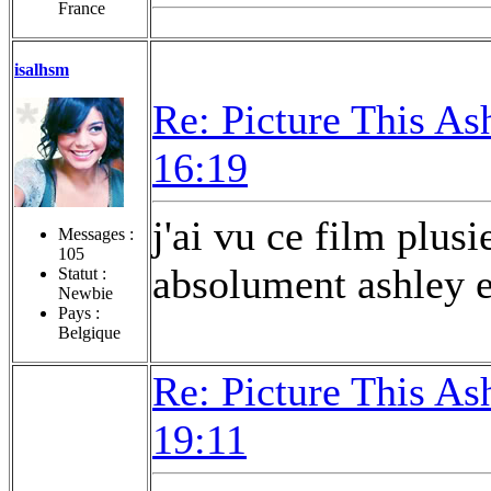
France
isalhsm
Re: Picture This As
16:19
j'ai vu ce film plusi
Messages :
105
absolument ashley e
Statut :
Newbie
Pays :
Belgique
Re: Picture This As
19:11