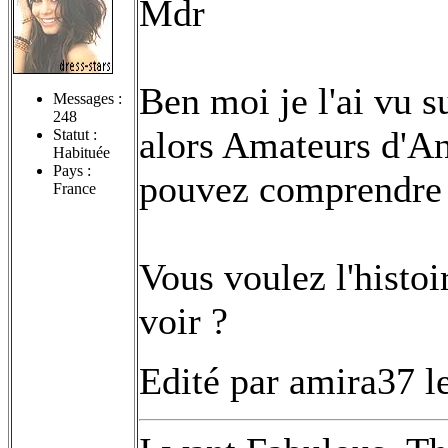
Mdr
Ben moi je l'ai vu s
Messages :
248
alors Amateurs d'An
Statut :
Habituée
Pays :
pouvez comprendre l
France
Vous voulez l'histoi
voir ?
Edité par amira37 l