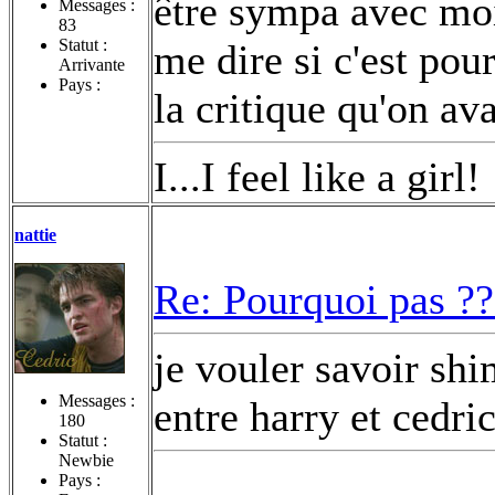
être sympa avec moi
Messages :
83
Statut :
me dire si c'est pou
Arrivante
Pays :
la critique qu'on av
I...I feel like a girl!
nattie
Re: Pourquoi pas ??
je vouler savoir shim
Messages :
entre harry et cedric
180
Statut :
Newbie
Pays :