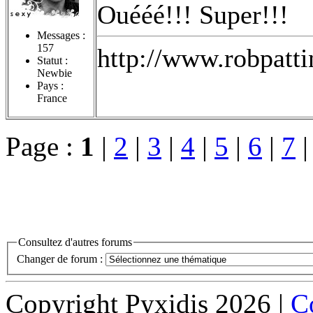
Ouééé!!! Super!!!
Messages :
157
http://www.robpatt
Statut :
Newbie
Pays :
France
Page :
1
|
2
|
3
|
4
|
5
|
6
|
7
Consultez d'autres forums
Changer de forum :
Copyright Pyxidis 2026 |
Co