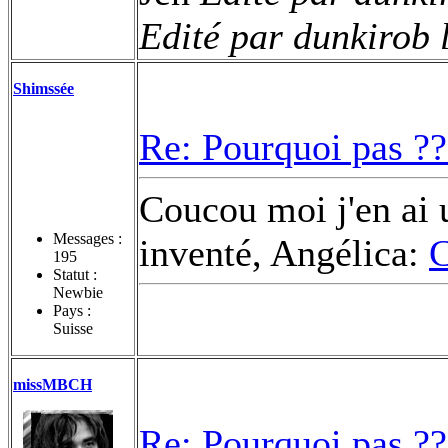
Edité par dunkirob 
Shimssée
Re: Pourquoi pas ??
Coucou moi j'en ai 
Messages :
inventé, Angélica:
C
195
Statut :
Newbie
Pays :
Suisse
missMBCH
Re: Pourquoi pas ??