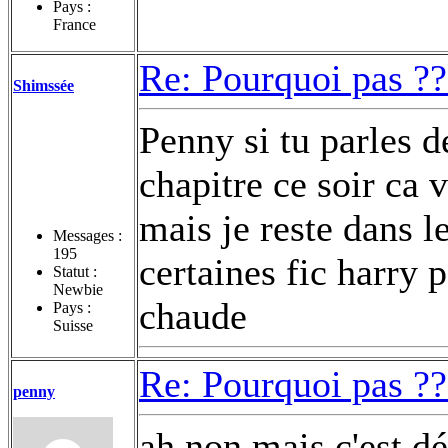
Pays :
France
Re: Pourquoi pas ??
Shimssée
Penny si tu parles d
chapitre ce soir ca 
mais je reste dans 
Messages :
195
certaines fic harry p
Statut :
Newbie
chaude
Pays :
Suisse
Re: Pourquoi pas ??
penny
ah non mais c'est dé