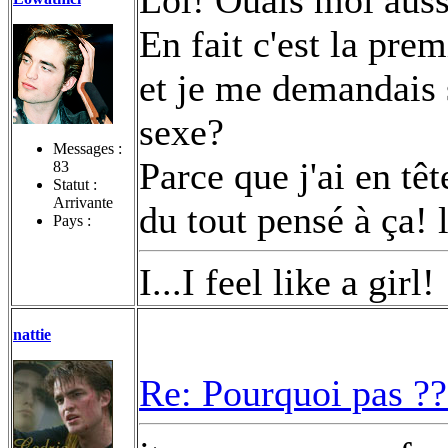
En fait c'est la prem
et je me demandais si
sexe?
Messages :
Parce que j'ai en têt
83
Statut :
Arrivante
du tout pensé à ça! 
Pays :
I...I feel like a girl!
nattie
Re: Pourquoi pas ??