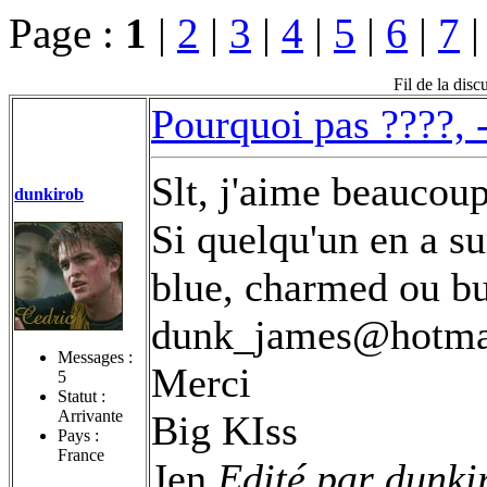
Page :
1
|
2
|
3
|
4
|
5
|
6
|
7
Fil de la dis
Pourquoi pas ????, 
Slt, j'aime beaucoup
dunkirob
Si quelqu'un en a su
blue, charmed ou bu
dunk_james@hotmai
Messages :
Merci
5
Statut :
Arrivante
Big KIss
Pays :
France
Jen
Edité par dunki