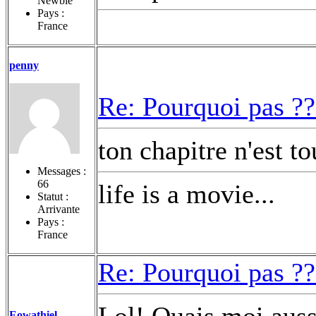
Newbie
Pays :
France
penny
Re: Pourquoi pas ??
ton chapitre n'est t
Messages :
66
life is a movie...
Statut :
Arrivante
Pays :
France
Re: Pourquoi pas ??
Lol! Ouais moi aussi
Eowathiel