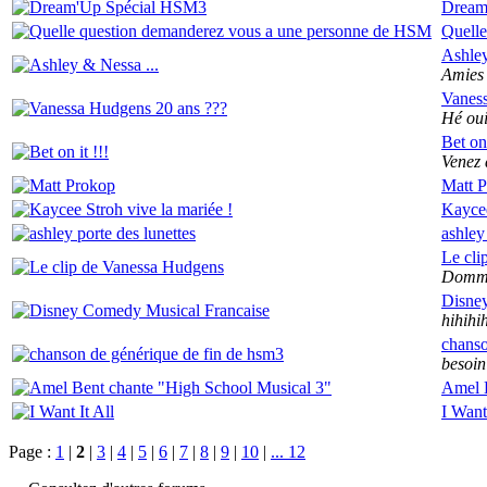
Dream
Quelle
Ashley
Amies 
Vaness
Hé ouii
Bet on 
Venez d
Matt 
Kaycee
ashley
Le cli
Dommag
Disne
hihihih
chanso
besoin
Amel B
I Want 
Page :
1
|
2
|
3
|
4
|
5
|
6
|
7
|
8
|
9
|
10
|
... 12