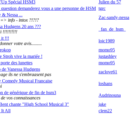
'Up Spécial HSM3
Julien du 57
 question demanderez vous a une personne de HSM
tgrc
 & Nessa ...
Zac-sandy-nessa
=> info - intox ?!?!?
a Hudgens 20 ans ???
_fan_de_hsm_
 !!!!!!!!!!
it !!!
loic1989
onner votre avis.........
Prokop
momo95
 Stroh vive la mariée !
justashley
 porte des lunettes
momo95
p de Vanessa Hudgens
zaclove61
e ils ne s'embraasent pas
y Comedy Musical Francaise
loshans
i
n de générique de fin de hsm3
Audrinouna
 de vos connaissances
ent chante "High School Musical 3"
jake
It All
clem22