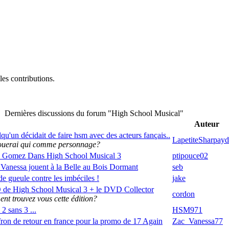
es contributions.
Dernières discussions du forum "High School Musical"
Auteur
lqu'un décidait de faire hsm avec des acteurs fançais..
LapetiteSharpay
ouerai qui comme personnage?
a Gomez Dans High School Musical 3
ptipouce02
 Vanessa jouent à la Belle au Bois Dormant
seb
e gueule contre les imbéciles !
jake
de High School Musical 3 + le DVD Collector
cordon
t trouvez vous cette édition?
2 sans 3 ...
HSM971
ron de retour en france pour la promo de 17 Again
Zac_Vanessa77