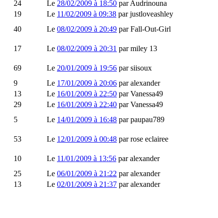
24
Le
28/02/2009 à 18:50
par
Audrinouna
19
Le
11/02/2009 à 09:38
par
justloveashley
40
Le
08/02/2009 à 20:49
par
Fall-Out-Girl
17
Le
08/02/2009 à 20:31
par
miley 13
69
Le
20/01/2009 à 19:56
par
siisoux
9
Le
17/01/2009 à 20:06
par
alexander
13
Le
16/01/2009 à 22:50
par
Vanessa49
29
Le
16/01/2009 à 22:40
par
Vanessa49
5
Le
14/01/2009 à 16:48
par
paupau789
53
Le
12/01/2009 à 00:48
par
rose eclairee
10
Le
11/01/2009 à 13:56
par
alexander
25
Le
06/01/2009 à 21:22
par
alexander
13
Le
02/01/2009 à 21:37
par
alexander