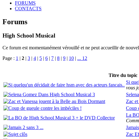
FORUMS
CONTACTS
Forums
High School Musical
Ce forum est momentanément vérouillé et ne peut accueillir de nouvell
Page :
1
|
2
|
3
|
4
|
5
|
6
|
7
|
8
|
9
|
10
|
... 12
Titre du topic
Si que
vous j
Selen
Zac et
Coup d
La BO 
Commen
Jamais 
Zac Ef