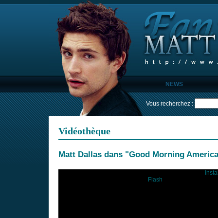
NEWS
Vous recherchez :
Vidéothèque
Matt Dallas dans "Good Morning America
Pour visionner cette vidéo, vous devez préalablement
insta
Flash
.