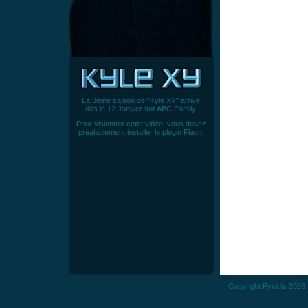
La 3ème saison de "Kyle XY" arrive
dès le 12 Janvier sur ABC Family.
Pour visionner cette vidéo, vous devez
préalablement
installer le plugin Flash
.
Copyright
Pyxidis
2026 