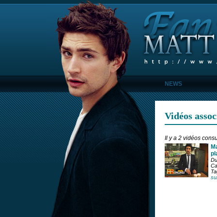
NEWS
Vidéos assoc
Il y a 2 vidéos cons
Ma
pl
Du
Ca
Ta
su