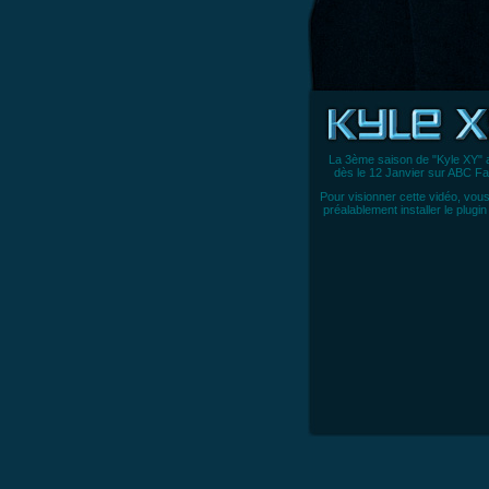
La 3ème saison de "Kyle XY" a
dès le 12 Janvier sur ABC Fa
Pour visionner cette vidéo, vou
préalablement
installer le plugi