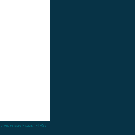
t
|
Autres sites Pyxidis
|
Fil RSS