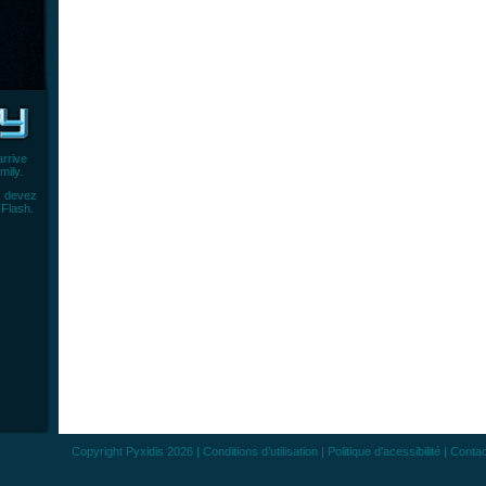
rrive
mily.
s devez
n Flash
.
Copyright
Pyxidis
2026 |
Conditions d’utilisation
|
Politique d'acessibilité
|
Contac