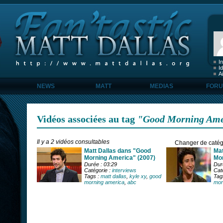
I
Id
A
NEWS
MATT
MEDIAS
FOR
Vidéos associées au tag
"Good Morning Ame
Il y a 2 vidéos consultables
Changer de catég
Matt Dallas dans "Good
Mat
Morning America" (2007)
Mor
Durée : 03:29
Dur
Catégorie :
interviews
Cat
Tags :
matt dallas
,
kyle xy
,
good
Tag
morning america
,
abc
mor