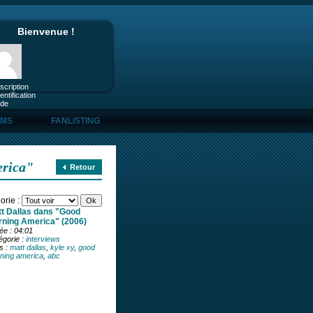
Bienvenue !
nscription
entification
ide
UMS
FANLISTING
rica"
Retour
orie :
t Dallas dans "Good
ning America" (2006)
ée : 04:01
égorie :
interviews
s :
matt dallas
,
kyle xy
,
good
ning america
,
abc