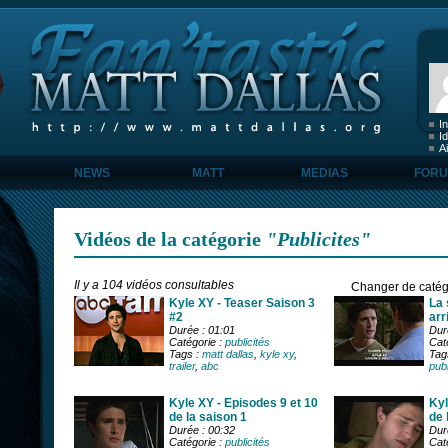
I
Id
A
NEWS
MATT
MEDIAS
FOR
Vidéos de la catégorie
"Publicites"
Il y a 104 vidéos consultables
Changer de catég
Kyle XY - Teaser Saison 3
La 
#2
arr
Durée : 01:01
Dur
Catégorie :
publicités
Cat
Tags :
matt dallas
,
kyle xy
,
Tag
trailer
,
abc
publ
Kyle XY - Episodes 9 et 10
Kyl
de la saison 1
de 
Durée : 00:32
Dur
Catégorie :
publicités
Cat