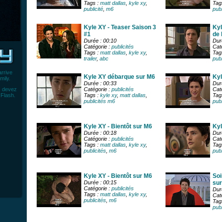
Tags :
matt dallas
,
kyle xy
,
Tag
publicité
,
m6
publ
Kyle XY - Teaser Saison 3
Kyl
#1
de 
Durée : 00:10
Dur
Catégorie :
publicités
Cat
Tags :
matt dallas
,
kyle xy
,
Tag
trailer
,
abc
publ
rrive
Kyle XY débarque sur M6
Kyl
mily.
Durée : 00:33
Dur
s devez
Catégorie :
publicités
Cat
n Flash
.
Tags :
kyle xy
,
matt dallas
,
Tag
publicités m6
publ
Kyle XY - Bientôt sur M6
Kyl
Durée : 00:18
Dur
Catégorie :
publicités
Cat
Tags :
matt dallas
,
kyle xy
,
Tag
publicités
,
m6
publ
Kyle XY - Bientôt sur M6
Soi
Durée : 00:15
sur
Catégorie :
publicités
Dur
Tags :
matt dallas
,
kyle xy
,
Cat
publicités
,
m6
Tag
publ