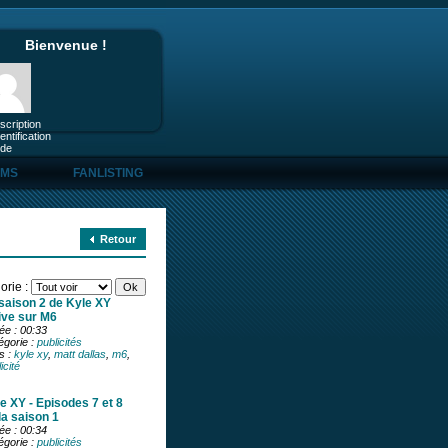
Bienvenue !
nscription
entification
ide
UMS
FANLISTING
Retour
orie :
saison 2 de Kyle XY
ive sur M6
ée : 00:33
égorie :
publicités
s :
kyle xy
,
matt dallas
,
m6
,
icité
e XY - Episodes 7 et 8
la saison 1
ée : 00:34
égorie :
publicités