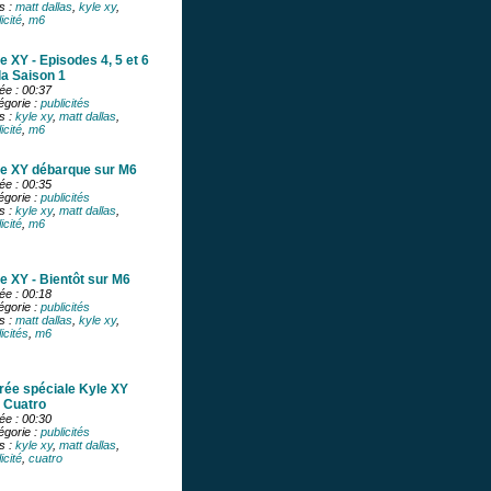
s :
matt dallas
,
kyle xy
,
icité
,
m6
e XY - Episodes 4, 5 et 6
la Saison 1
ée : 00:37
égorie :
publicités
s :
kyle xy
,
matt dallas
,
icité
,
m6
e XY débarque sur M6
ée : 00:35
égorie :
publicités
s :
kyle xy
,
matt dallas
,
icité
,
m6
e XY - Bientôt sur M6
ée : 00:18
égorie :
publicités
s :
matt dallas
,
kyle xy
,
icités
,
m6
rée spéciale Kyle XY
 Cuatro
ée : 00:30
égorie :
publicités
s :
kyle xy
,
matt dallas
,
icité
,
cuatro