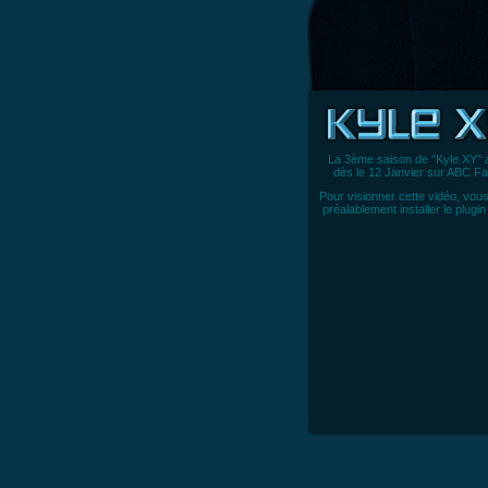
La 3ème saison de "Kyle XY" a
dès le 12 Janvier sur ABC Fa
Pour visionner cette vidéo, vou
préalablement
installer le plugi