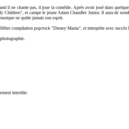
uand il ne chante pas, il joue la comédie. Après avoir joué dans quelq
l My Children", et campe le jeune Adam Chandler Junior. Il aura de nomb
musique ne quitte jamais son esprit.
lèbre compilation pop/rock "Disney Mania", et interprète avec succès la r
a photographie.
ement interdite.