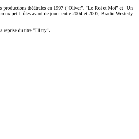
ues productions théâtrales en 1997 ("Oliver", "Le Roi et Moi" et "Un
reux petit rôles avant de jouer entre 2004 et 2005, Bradin Westerly
eprise du titre "I'll try".